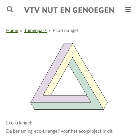
Ga
VTV NUT EN GENOEGEN
direct
naar
Home
»
Tuinenpark
»
Eco-Triangel
de
hoofdinhoud
Eco-triangel:
De benaming ‘eco-triangel’ voor het eco-project in dit