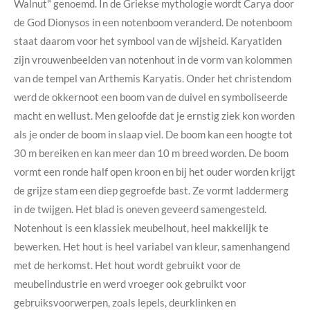
Walnut" genoemd. In de Griekse mythologie wordt Carya door
de God Dionysos in een notenboom veranderd. De notenboom
staat daarom voor het symbool van de wijsheid. Karyatiden
zijn vrouwenbeelden van notenhout in de vorm van kolommen
van de tempel van Arthemis Karyatis. Onder het christendom
werd de okkernoot een boom van de duivel en symboliseerde
macht en wellust. Men geloofde dat je ernstig ziek kon worden
als je onder de boom in slaap viel. De boom kan een hoogte tot
30 m bereiken en kan meer dan 10 m breed worden. De boom
vormt een ronde half open kroon en bij het ouder worden krijgt
de grijze stam een diep gegroefde bast. Ze vormt laddermerg
in de twijgen. Het blad is oneven geveerd samengesteld.
Notenhout is een klassiek meubelhout, heel makkelijk te
bewerken. Het hout is heel variabel van kleur, samenhangend
met de herkomst. Het hout wordt gebruikt voor de
meubelindustrie en werd vroeger ook gebruikt voor
gebruiksvoorwerpen, zoals lepels, deurklinken en