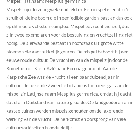
Mispel:
(lat.naam: Mespilus germanica)
Mispels zijn duizelingwekkend lekker. Een mispel is echt zo'n
struik of kleine boom die in een ‘edible garden’ past en dus ook
op dit mooie volkstuincomplex. Mispel bevrucht zichzelf, dus
zijn twee exemplaren voor de bestuiving en vruchtzetting niet
nodig. De sierwaarde bestaat in hoofdzaak uit grote witte
bloemen die aantrekkelijk geuren. De mispel behoort bij een
eeuwenoude cultuur. De vruchten van de mispel zijn door de
Romeinen uit Klein-Azië naar Europa gebracht. Aan de
Kaspische Zee was de vrucht al een paar duizend jaar in
cultuur. De bekende Zweedse botanicus Linnaeus gaf aan de
mispel z'n Latijnse naam Mespilus germanica, omdat hij dacht
dat die in Duitsland van nature groeide. Op landgoederen en in
kasteeltuinen werden mispels gehouden om de laxerende
werking van de vrucht. De herkomst en oorsprong van vele
cultuurvariëteiten is onduidelijk.