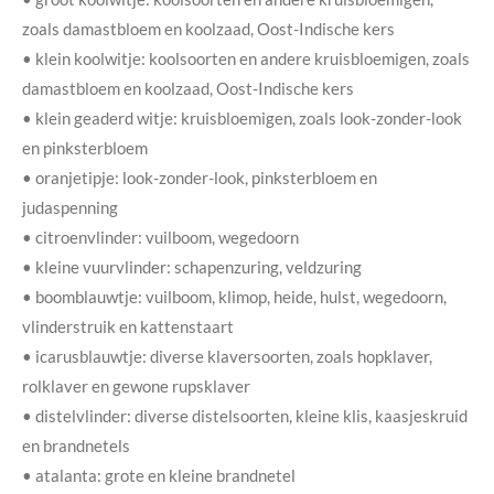
zoals damastbloem en koolzaad, Oost-Indische kers
• klein koolwitje: koolsoorten en andere kruisbloemigen, zoals
damastbloem en koolzaad, Oost-Indische kers
• klein geaderd witje: kruisbloemigen, zoals look-zonder-look
en pinksterbloem
• oranjetipje: look-zonder-look, pinksterbloem en
judaspenning
• citroenvlinder: vuilboom, wegedoorn
• kleine vuurvlinder: schapenzuring, veldzuring
• boomblauwtje: vuilboom, klimop, heide, hulst, wegedoorn,
vlinderstruik en kattenstaart
• icarusblauwtje: diverse klaversoorten, zoals hopklaver,
rolklaver en gewone rupsklaver
• distelvlinder: diverse distelsoorten, kleine klis, kaasjeskruid
en brandnetels
• atalanta: grote en kleine brandnetel