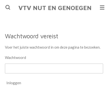
Ga
VTV NUT EN GENOEGEN
direct
naar
de
hoofdinhoud
Wachtwoord vereist
Voer het juiste wachtwoord in om deze pagina te bezoeken.
Wachtwoord
Inloggen